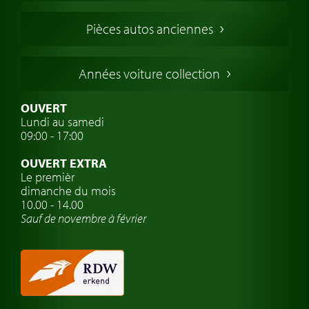
Voitures Francaises
Pièces autos anciennes
Voitures Allemandes
Voitures Italiennes
Années voiture collection
Voitures Suédoises
Assurance voiture de collection
OUVERT
Lundi au samedi
Clubs de voitures classiques
09:00 - 17:00
Voyage en voiture classique
OUVERT EXTRA
Atelier de voitures anciennes
Le premièr
dimanche du mois
Montres de marque de voiture
10.00 - 14.00
Sauf de novembre à février