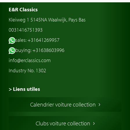
E&R Classics
Kleiweg 1 5145NA Waalwijk, Pays Bas
0031416751393
sales: +31641269957
buying: +31638603996
info@erclassics.com
Industry No. 1302
> Liens utiles
Voiture de Collection
Calendrier voiture collection
Voiture Collection Europe
Voitures Americaines
Clubs voiture collection
Voitures Anglaises