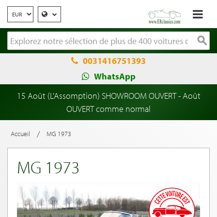
0031416751393
WhatsApp
15 Août (L'Assomption) SHOWROOM OUVERT - Août
OUVERT comme normal
/
Accueil
MG 1973
MG 1973