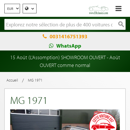
0031416751393
WhatsApp
15 Août (L'Assomption) SHOWROOM OUVERT - Août
OUVERT comme normal
/
Accueil
MG 1971
MG 1971