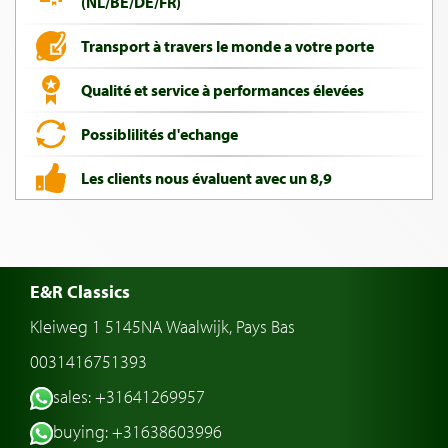
(NL/BE/DE/FR)
Transport à travers le monde a votre porte
Qualité et service à performances élevées
Possiblilités d'echange
Les clients nous évaluent avec un 8,9
E&R Classics
Kleiweg 1 5145NA Waalwijk, Pays Bas
0031416751393
sales: +31641269957
buying: +31638603996