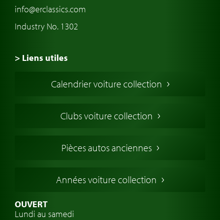
info@erclassics.com
Industry No. 1302
> Liens utiles
Voiture de Collection
Calendrier voiture collection
Voiture Collection Europe
Voitures Americaines
Clubs voiture collection
Voitures Anglaises
Voitures Francaises
Pièces autos anciennes
Voitures Allemandes
Voitures Italiennes
Années voiture collection
Voitures Suédoises
Assurance voiture de collection
OUVERT
Lundi au samedi
Clubs de voitures classiques