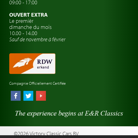
09:00 - 17:00
Voyage en voiture classique
OUVERT EXTRA
Atelier de voitures anciennes
Le premièr
dimanche du mois
Montres de marque de voiture
10.00 - 14.00
Sauf de novembre à février
Compagnie Officiellement Certifiée
©2026 Victory Classic Cars BV