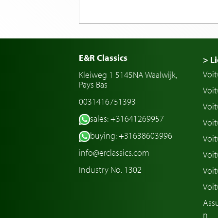
E&R Classics
> Li
Voit
Kleiweg 1 5145NA Waalwijk,
Pays Bas
Voit
0031416751393
Voit
sales: +31641269957
Voit
buying: +31638603996
Voit
info@erclassics.com
Voi
Industry No. 1302
Voit
Voit
Assu
n