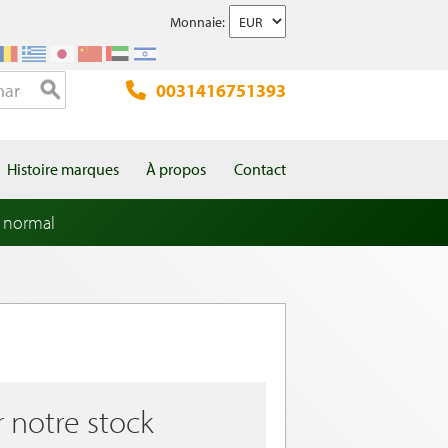
Monnaie:
0031416751393
Histoire marques
À propos
Contact
 normal
r notre stock