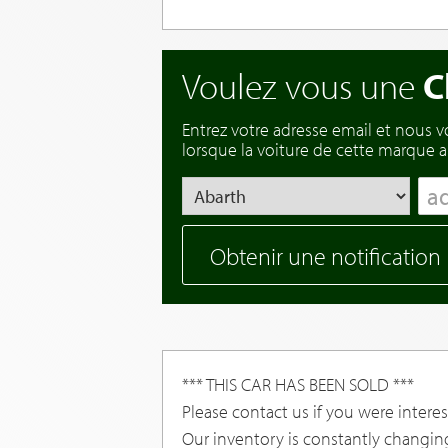
Voulez vous une
C
Entrez votre adresse email et nous 
lorsque la voiture de cette marque ar
Obtenir une notification
*** THIS CAR HAS BEEN SOLD ***
Please contact us if you were interest
Our inventory is constantly changin