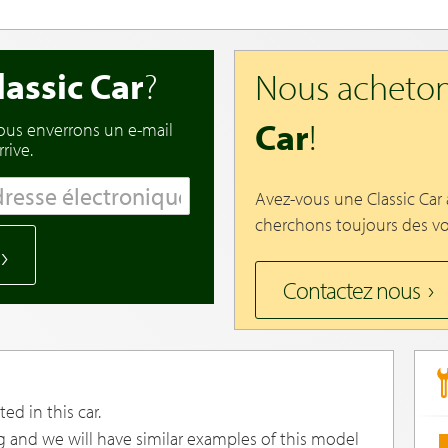
lassic Car
?
Nous acheton
Car
!
vous enverrons un e-mail
rive.
Avez-vous une Classic Car
cherchons toujours des vo
Contactez nous
ed in this car.
g and we will have similar examples of this model