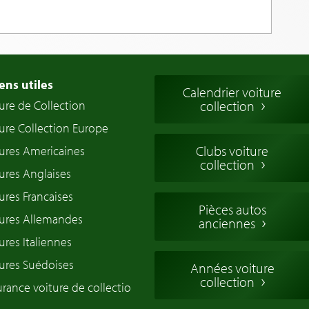
ens utiles
Calendrier voiture
ure de Collection
collection
ure Collection Europe
Clubs voiture
ures Americaines
collection
ures Anglaises
ures Francaises
Pièces autos
tures Allemandes
anciennes
ures Italiennes
ures Suédoises
Années voiture
collection
rance voiture de collectio