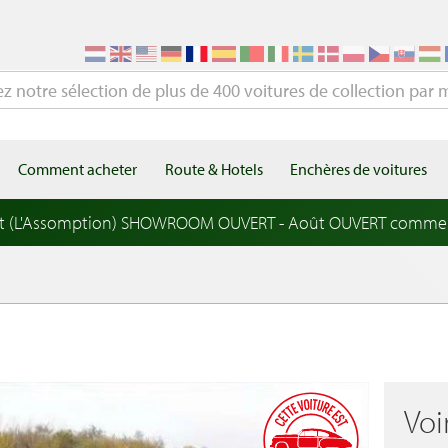
Comment acheter
Route & Hotels
Enchères de voitures
t (L'Assomption) SHOWROOM OUVERT - Août OUVERT comme
Voi