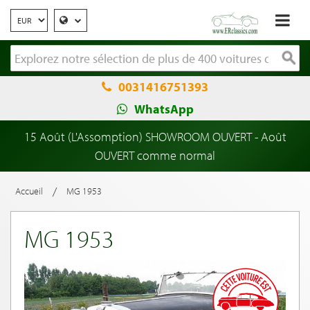
0031416751393
WhatsApp
15 Août (L'Assomption) SHOWROOM OUVERT - Août
OUVERT comme normal
/
Accueil
MG 1953
MG 1953