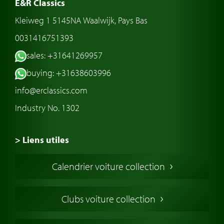
E&R Classics
Kleiweg 1 5145NA Waalwijk, Pays Bas
0031416751393
sales: +31641269957
buying: +31638603996
info@erclassics.com
Industry No. 1302
> Liens utiles
Voiture de Collection
Calendrier voiture collection
Voiture Collection Europe
Voitures Americaines
Clubs voiture collection
Voitures Anglaises
Voitures Francaises