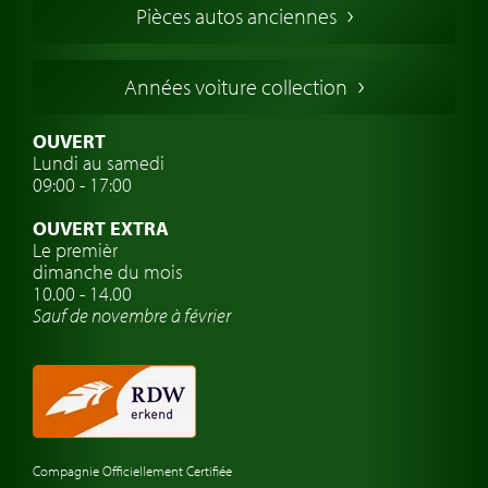
Pièces autos anciennes
Voitures Allemandes
Voitures Italiennes
Années voiture collection
Voitures Suédoises
Assurance voiture de collection
OUVERT
Lundi au samedi
Clubs de voitures classiques
09:00 - 17:00
Voyage en voiture classique
OUVERT EXTRA
Atelier de voitures anciennes
Le premièr
dimanche du mois
Montres de marque de voiture
10.00 - 14.00
Sauf de novembre à février
Compagnie Officiellement Certifiée