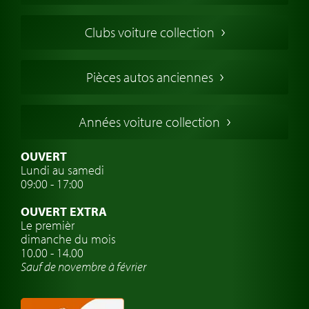
Voitures Americaines
Clubs voiture collection
Voitures Anglaises
Voitures Francaises
Pièces autos anciennes
Voitures Allemandes
Voitures Italiennes
Années voiture collection
Voitures Suédoises
Assurance voiture de collection
OUVERT
Lundi au samedi
Clubs de voitures classiques
09:00 - 17:00
Voyage en voiture classique
OUVERT EXTRA
Atelier de voitures anciennes
Le premièr
dimanche du mois
Montres de marque de voiture
10.00 - 14.00
Sauf de novembre à février