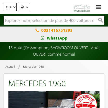
0031416751393
WhatsApp
15 Août (L'Assomption) SHOWROOM OUVERT - Août
OUVERT comme normal
/
Accueil
Mercedes 1960
MERCEDES 1960