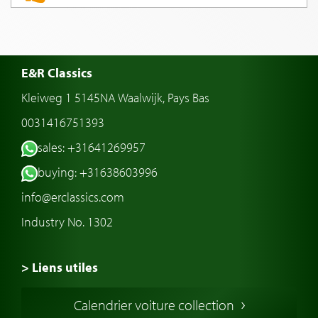
E&R Classics
Kleiweg 1 5145NA Waalwijk, Pays Bas
0031416751393
sales: +31641269957
buying: +31638603996
info@erclassics.com
Industry No. 1302
> Liens utiles
Voiture de Collection
Calendrier voiture collection
Voiture Collection Europe