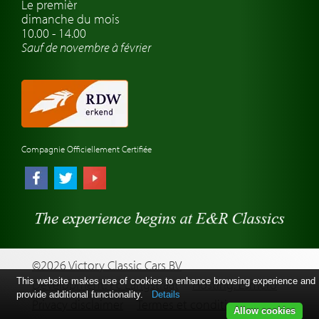
Atelier de voitures anciennes
Le premièr
dimanche du mois
Montres de marque de voiture
10.00 - 14.00
Sauf de novembre à février
Compagnie Officiellement Certifiée
©2026 Victory Classic Cars BV
This website makes use of cookies to enhance browsing experience and
Development: Pc Langstraat
Hosting: Esmero
provide additional functionality.
Details
Privacy disclaimer
Termes et conditions
Allow cookies