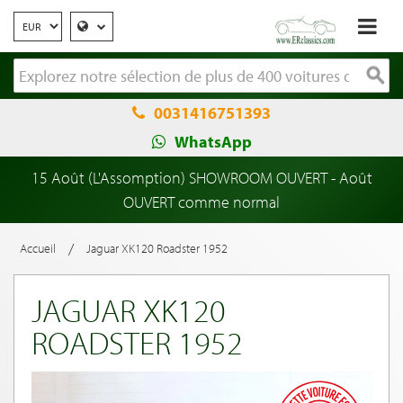
0031416751393
WhatsApp
15 Août (L'Assomption) SHOWROOM OUVERT - Août
OUVERT comme normal
/
Accueil
Jaguar XK120 Roadster 1952
JAGUAR XK120
ROADSTER 1952