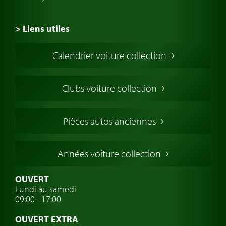
> Liens utiles
Voiture de Collection
Calendrier voiture collection
Voiture Collection Europe
Voitures Americaines
Clubs voiture collection
Voitures Anglaises
Voitures Francaises
Pièces autos anciennes
Voitures Allemandes
Voitures Italiennes
Années voiture collection
Voitures Suédoises
Assurance voiture de collection
OUVERT
Lundi au samedi
Clubs de voitures classiques
09:00 - 17:00
Voyage en voiture classique
OUVERT EXTRA