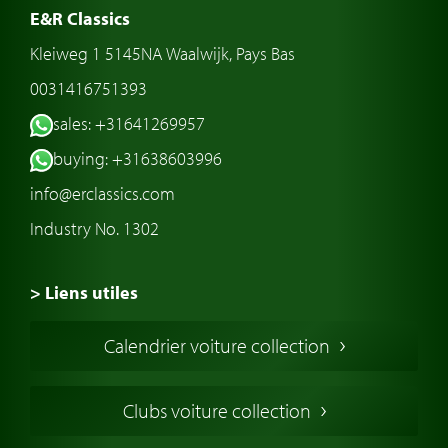
E&R Classics
Kleiweg 1 5145NA Waalwijk, Pays Bas
0031416751393
sales: +31641269957
buying: +31638603996
info@erclassics.com
Industry No. 1302
> Liens utiles
Voiture de Collection
Calendrier voiture collection
Voiture Collection Europe
Voitures Americaines
Clubs voiture collection
Voitures Anglaises