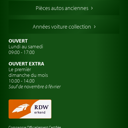
Voitures Francaises
Pièces autos anciennes
Voitures Allemandes
Voitures Italiennes
Années voiture collection
Voitures Suédoises
Assurance voiture de collection
OUVERT
Lundi au samedi
Clubs de voitures classiques
09:00 - 17:00
Voyage en voiture classique
OUVERT EXTRA
Atelier de voitures anciennes
Le premièr
dimanche du mois
Montres de marque de voiture
10.00 - 14.00
Sauf de novembre à février
Compagnie Officiellement Certifiée