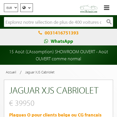
0031416751393
WhatsApp
15 Août (L'Assomption) SHOWROOM OUVERT - Août
OUVERT comme normal
/
Accueil
Jaguar XJS Cabriolet
JAGUAR XJS CABRIOLET
€ 39950
Plaques O pour clients belge ou CG francais