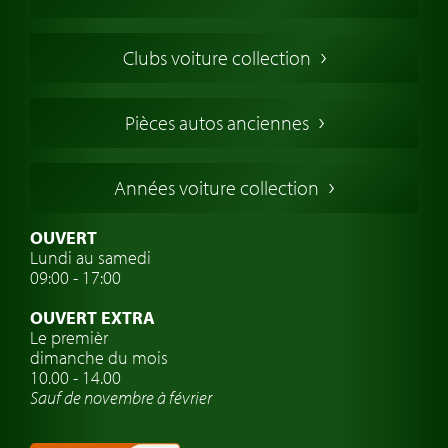
Voiture Collection Europe
Voitures Americaines
Clubs voiture collection
Voitures Anglaises
Voitures Francaises
Pièces autos anciennes
Voitures Allemandes
Voitures Italiennes
Années voiture collection
Voitures Suédoises
Assurance voiture de collection
OUVERT
Lundi au samedi
Clubs de voitures classiques
09:00 - 17:00
Voyage en voiture classique
OUVERT EXTRA
Atelier de voitures anciennes
Le premièr
dimanche du mois
Montres de marque de voiture
10.00 - 14.00
Sauf de novembre à février