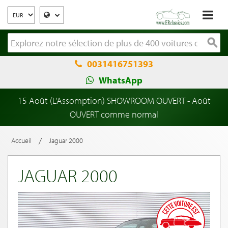
0031416751393
WhatsApp
15 Août (L'Assomption) SHOWROOM OUVERT - Août
OUVERT comme normal
/
Accueil
Jaguar 2000
JAGUAR 2000