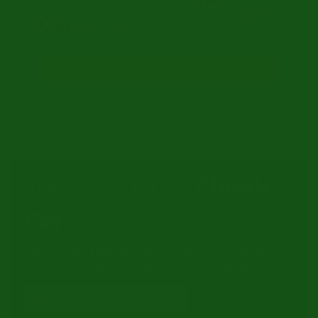
Car
actuel
Voir le stock
Voulez vous une
Classic
Car
?
Entrez votre adresse email et nous vous enverrons
un e-mail lorsque la voiture de cette marque arrive.