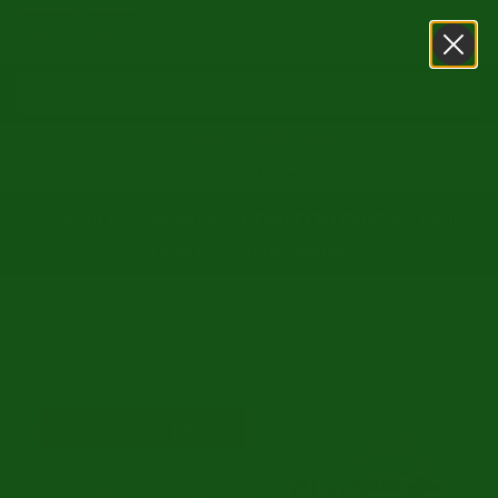
0031416751393
WhatsApp
15 Août (L'Assomption) SHOWROOM OUVERT - Août
OUVERT comme normal
/
Accueil
Jaguar 1990
JAGUAR 1990
Voir toutes les photos
Voir notre stock
Classic