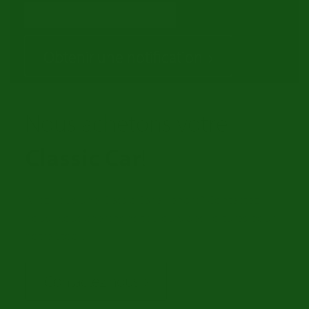
Obtenir une notification
Nous achetons votre
Classic Car
!
Avez-vous une Classic Car a vendre? Contactez
nous! Nous cherchons toujours des voitures pour
notre Stock.
Contactez nous