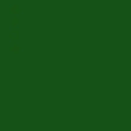
Transport à travers le monde a votre porte
Qualité et service à performances élevées
Possiblilités d'echange
Les clients nous évaluent avec un 8,9
E&R Classics
Kleiweg 1 5145NA Waalwijk, Pays Bas
0031416751393
sales: +31641269957
buying: +31638603996