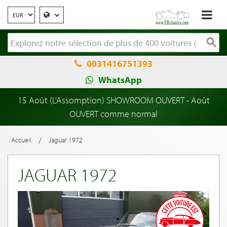
0031416751393
WhatsApp
15 Août (L'Assomption) SHOWROOM OUVERT - Août
OUVERT comme normal
/
Accueil
Jaguar 1972
JAGUAR 1972