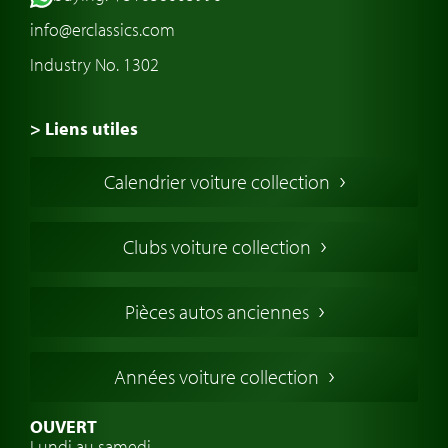
info@erclassics.com
Industry No. 1302
> Liens utiles
Voiture de Collection
Calendrier voiture collection
Voiture Collection Europe
Voitures Americaines
Clubs voiture collection
Voitures Anglaises
Voitures Francaises
Pièces autos anciennes
Voitures Allemandes
Voitures Italiennes
Années voiture collection
Voitures Suédoises
Assurance voiture de collection
OUVERT
Lundi au samedi