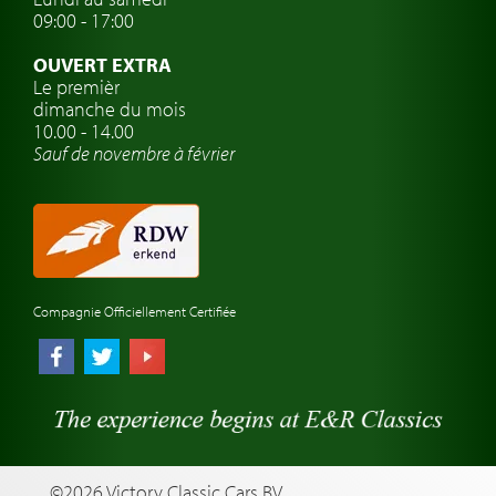
Clubs de voitures classiques
09:00 - 17:00
Voyage en voiture classique
OUVERT EXTRA
Atelier de voitures anciennes
Le premièr
dimanche du mois
Montres de marque de voiture
10.00 - 14.00
Sauf de novembre à février
Compagnie Officiellement Certifiée
©2026 Victory Classic Cars BV