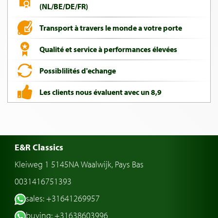
(NL/BE/DE/FR)
Transport à travers le monde a votre porte
Qualité et service à performances élevées
Possiblilités d'echange
Les clients nous évaluent avec un 8,9
E&R Classics
Kleiweg 1 5145NA Waalwijk, Pays Bas
0031416751393
sales: +31641269957
buying: +31638603996