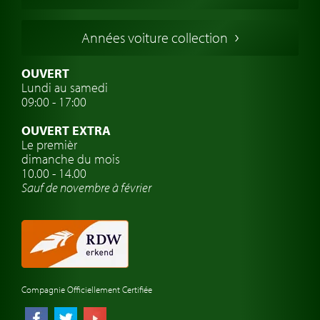
Voitures Italiennes
Années voiture collection
Voitures Suédoises
Assurance voiture de collection
OUVERT
Lundi au samedi
Clubs de voitures classiques
09:00 - 17:00
Voyage en voiture classique
OUVERT EXTRA
Atelier de voitures anciennes
Le premièr
dimanche du mois
Montres de marque de voiture
10.00 - 14.00
Sauf de novembre à février
Compagnie Officiellement Certifiée