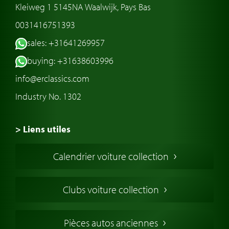
Kleiweg 1 5145NA Waalwijk, Pays Bas
0031416751393
sales: +31641269957
buying: +31638603996
info@erclassics.com
Industry No. 1302
> Liens utiles
Voiture de Collection
Calendrier voiture collection
Voiture Collection Europe
Voitures Americaines
Clubs voiture collection
Voitures Anglaises
Voitures Francaises
Pièces autos anciennes
Voitures Allemandes