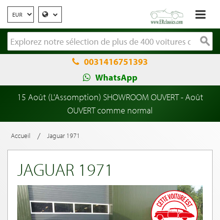
0031416751393
WhatsApp
15 Août (L'Assomption) SHOWROOM OUVERT - Août
OUVERT comme normal
/
Accueil
Jaguar 1971
JAGUAR 1971