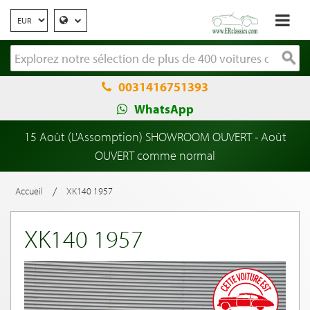
0031416751393
WhatsApp
15 Août (L'Assomption) SHOWROOM OUVERT - Août
OUVERT comme normal
/
Accueil
XK140 1957
XK140 1957