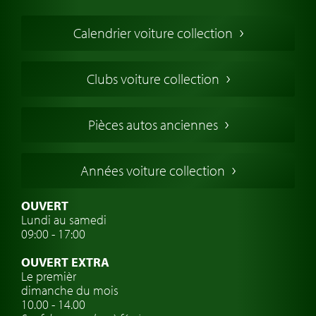
Voiture de Collection
Calendrier voiture collection
Voiture Collection Europe
Voitures Americaines
Clubs voiture collection
Voitures Anglaises
Voitures Francaises
Pièces autos anciennes
Voitures Allemandes
Voitures Italiennes
Années voiture collection
Voitures Suédoises
Assurance voiture de collection
OUVERT
Lundi au samedi
Clubs de voitures classiques
09:00 - 17:00
Voyage en voiture classique
OUVERT EXTRA
Atelier de voitures anciennes
Le premièr
dimanche du mois
Montres de marque de voiture
10.00 - 14.00