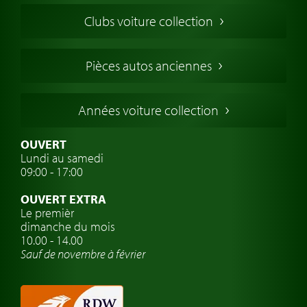
Voitures Americaines
Clubs voiture collection
Voitures Anglaises
Voitures Francaises
Pièces autos anciennes
Voitures Allemandes
Voitures Italiennes
Années voiture collection
Voitures Suédoises
Assurance voiture de collection
OUVERT
Lundi au samedi
Clubs de voitures classiques
09:00 - 17:00
Voyage en voiture classique
OUVERT EXTRA
Atelier de voitures anciennes
Le premièr
dimanche du mois
Montres de marque de voiture
10.00 - 14.00
Sauf de novembre à février