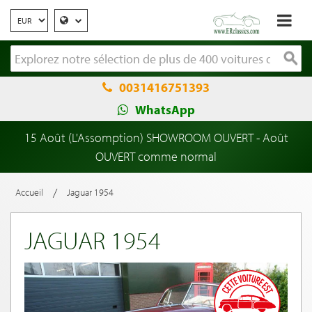
0031416751393
WhatsApp
15 Août (L'Assomption) SHOWROOM OUVERT - Août
OUVERT comme normal
/
Accueil
Jaguar 1954
JAGUAR 1954