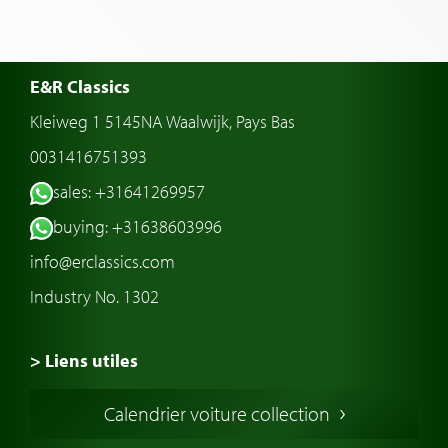
E&R Classics
Kleiweg 1 5145NA Waalwijk, Pays Bas
0031416751393
sales: +31641269957
buying: +31638603996
info@erclassics.com
Industry No. 1302
> Liens utiles
Voiture de Collection
Calendrier voiture collection
Voiture Collection Europe