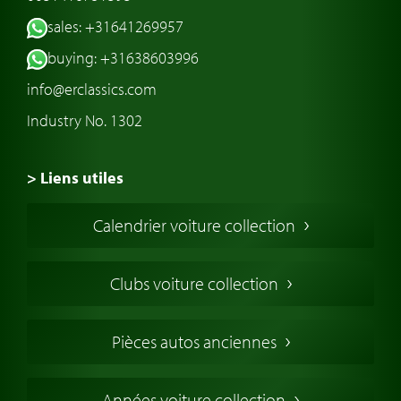
sales: +31641269957
buying: +31638603996
info@erclassics.com
Industry No. 1302
> Liens utiles
Voiture de Collection
Calendrier voiture collection
Voiture Collection Europe
Voitures Americaines
Clubs voiture collection
Voitures Anglaises
Voitures Francaises
Pièces autos anciennes
Voitures Allemandes
Voitures Italiennes
Années voiture collection