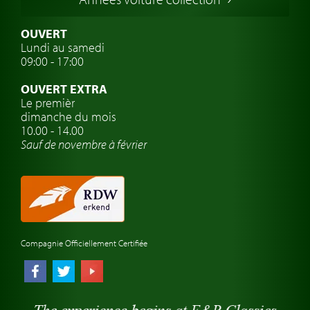
Voitures Suédoises
Assurance voiture de collection
OUVERT
Lundi au samedi
Clubs de voitures classiques
09:00 - 17:00
Voyage en voiture classique
OUVERT EXTRA
Atelier de voitures anciennes
Le premièr
dimanche du mois
Montres de marque de voiture
10.00 - 14.00
Sauf de novembre à février
Compagnie Officiellement Certifiée