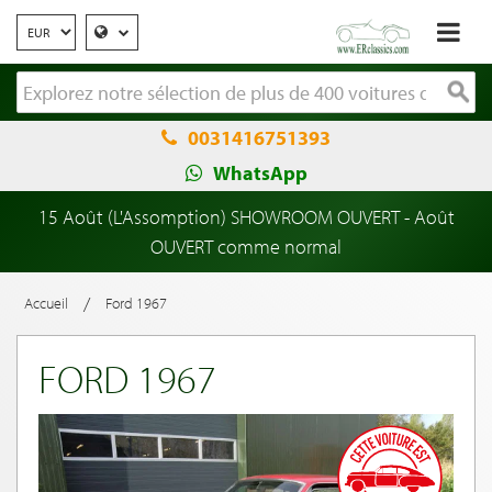
0031416751393
WhatsApp
15 Août (L'Assomption) SHOWROOM OUVERT - Août
OUVERT comme normal
/
Accueil
Ford 1967
FORD 1967