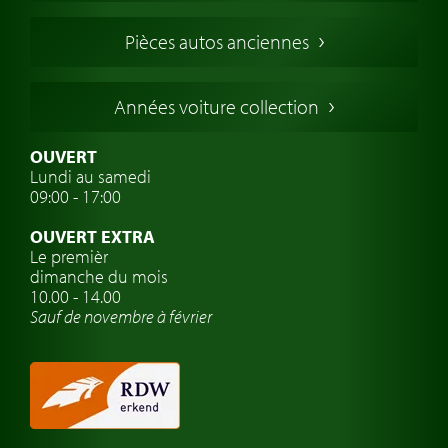
Voitures Francaises
Pièces autos anciennes
Voitures Allemandes
Voitures Italiennes
Années voiture collection
Voitures Suédoises
Assurance voiture de collection
OUVERT
Lundi au samedi
Clubs de voitures classiques
09:00 - 17:00
Voyage en voiture classique
OUVERT EXTRA
Atelier de voitures anciennes
Le premièr
dimanche du mois
Montres de marque de voiture
10.00 - 14.00
Sauf de novembre à février