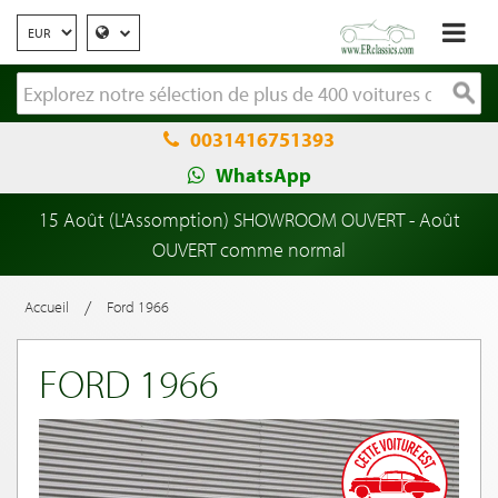
0031416751393
WhatsApp
15 Août (L'Assomption) SHOWROOM OUVERT - Août
OUVERT comme normal
/
Accueil
Ford 1966
FORD 1966