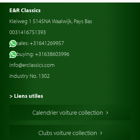
E&R Classics
Kleiweg 1 5145NA Waalwijk, Pays Bas
0031416751393
sales: +31641269957
buying: +31638603996
info@erclassics.com
Industry No. 1302
> Liens utiles
Voiture de Collection
Calendrier voiture collection
Voiture Collection Europe
Voitures Americaines
Clubs voiture collection
Voitures Anglaises