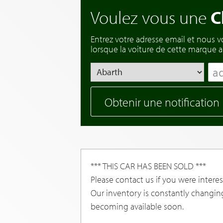
Voulez vous une
C
Entrez votre adresse email et nous 
lorsque la voiture de cette marque ar
Obtenir une notification
*** THIS CAR HAS BEEN SOLD ***
Please contact us if you were interest
Our inventory is constantly changin
becoming available soon.