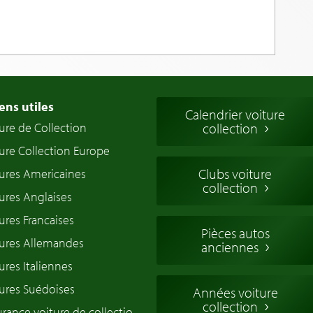
ens utiles
Calendrier voiture
ure de Collection
collection
ure Collection Europe
Clubs voiture
ures Americaines
collection
ures Anglaises
ures Francaises
Pièces autos
tures Allemandes
anciennes
ures Italiennes
ures Suédoises
Années voiture
collection
rance voiture de collectio