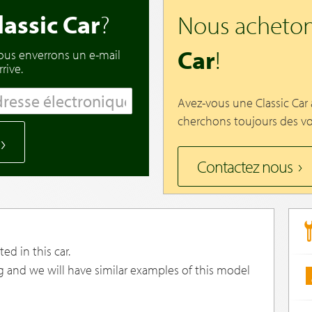
lassic Car
?
Nous acheton
Car
!
vous enverrons un e-mail
rive.
Avez-vous une Classic Car
cherchons toujours des vo
Contactez nous
ed in this car.
g and we will have similar examples of this model