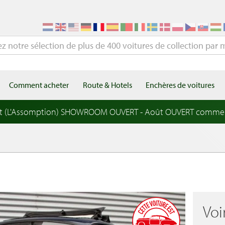
Comment acheter
Route & Hotels
Enchères de voitures
t (L'Assomption) SHOWROOM OUVERT - Août OUVERT comme
Voi