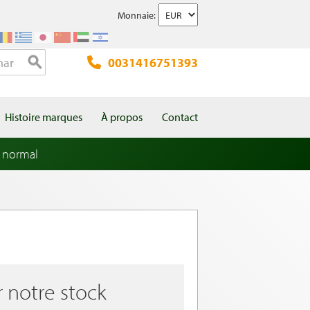
Monnaie:
0031416751393
Histoire marques
À propos
Contact
 normal
r notre stock