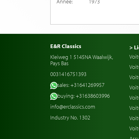
Année:
1973
E&R Classics
> Li
Voit
Kleiweg 1 5145NA Waalwijk,
Pays Bas
Voit
0031416751393
Voit
sales: +31641269957
Voit
buying: +31638603996
Voit
info@erclassics.com
Voi
Industry No. 1302
Voit
Voit
Assu