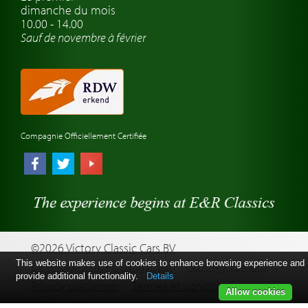
dimanche du mois
Montres de marque de voiture
10.00 - 14.00
Sauf de novembre à février
Compagnie Officiellement Certifiée
©2026 Victory Classic Cars BV
This website makes use of cookies to enhance browsing experience and
Development: Pc Langstraat
Hosting: Esmero
provide additional functionality.
Details
Privacy disclaimer
Termes et conditions
Allow cookies