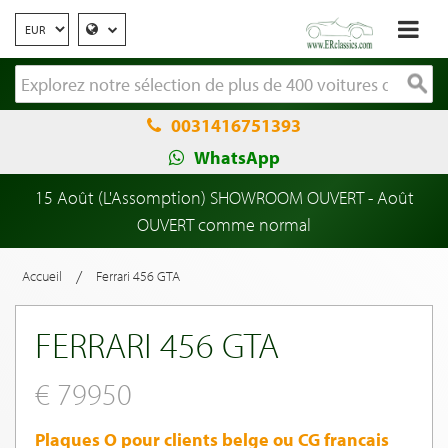
0031416751393
WhatsApp
15 Août (L'Assomption) SHOWROOM OUVERT - Août
OUVERT comme normal
/
Accueil
Ferrari 456 GTA
FERRARI 456 GTA
€ 79950
Plaques O pour clients belge ou CG francais