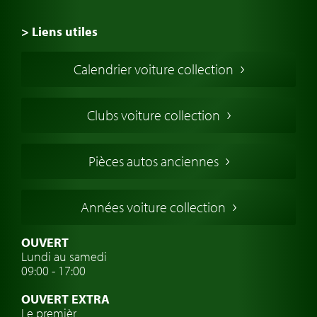
> Liens utiles
Voiture de Collection
Calendrier voiture collection
Voiture Collection Europe
Voitures Americaines
Clubs voiture collection
Voitures Anglaises
Voitures Francaises
Pièces autos anciennes
Voitures Allemandes
Voitures Italiennes
Années voiture collection
Voitures Suédoises
Assurance voiture de collection
OUVERT
Lundi au samedi
Clubs de voitures classiques
09:00 - 17:00
Voyage en voiture classique
OUVERT EXTRA
Atelier de voitures anciennes
Le premièr