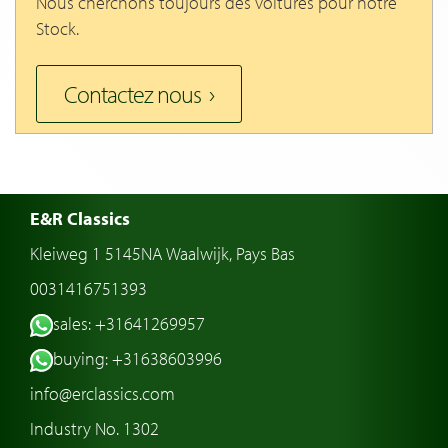
Nous cherchons toujours des voitures pour notre
Stock.
Contactez nous
E&R Classics
Kleiweg 1 5145NA Waalwijk, Pays Bas
0031416751393
sales: +31641269957
buying: +31638603996
info@erclassics.com
Industry No. 1302