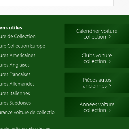
ens utiles
Calendrier voiture
ure de Collection
collection
ure Collection Europe
Clubs voiture
ures Americaines
collection
ures Anglaises
ures Francaises
Pièces autos
tures Allemandes
anciennes
ures Italiennes
ures Suédoises
Années voiture
collection
rance voiture de collectio
s de voitures classiques