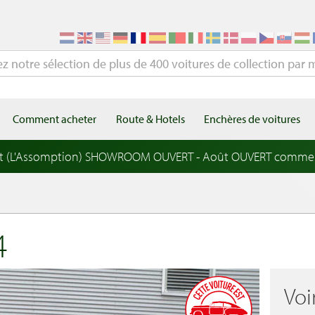
Comment acheter
Route & Hotels
Enchères de voitures
t (L'Assomption) SHOWROOM OUVERT - Août OUVERT comme
4
Voi