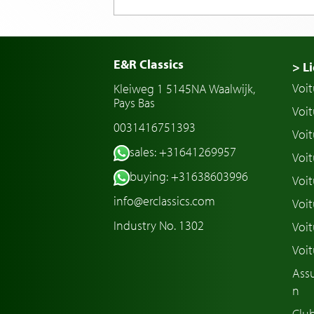
E&R Classics
> Li
Voit
Kleiweg 1 5145NA Waalwijk,
Pays Bas
Voit
0031416751393
Voit
sales: +31641269957
Voit
buying: +31638603996
Voit
info@erclassics.com
Voi
Industry No. 1302
Voit
Voit
Assu
n
Club