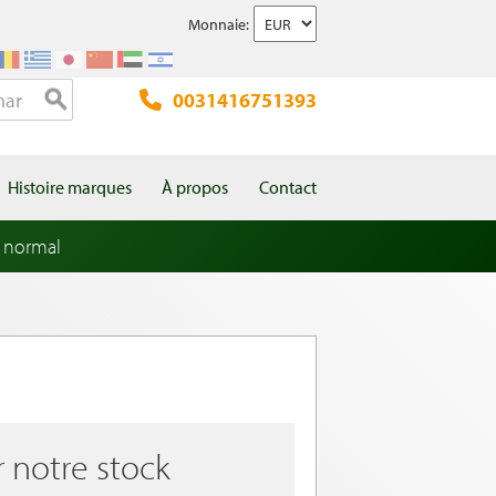
Monnaie:
0031416751393
Histoire marques
À propos
Contact
 normal
r notre stock