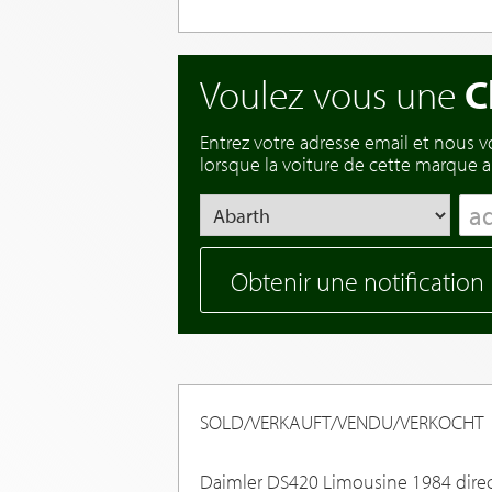
Voulez vous une
C
Entrez votre adresse email et nous 
lorsque la voiture de cette marque ar
Obtenir une notification
SOLD/VERKAUFT/VENDU/VERKOCHT
Daimler DS420 Limousine 1984 dire