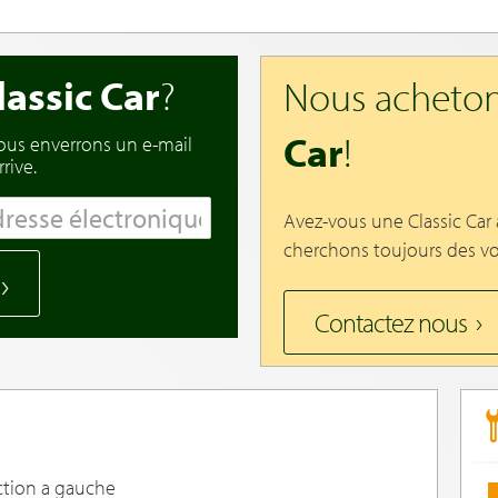
lassic Car
?
Nous acheton
Car
!
vous enverrons un e-mail
rive.
Avez-vous une Classic Car
cherchons toujours des vo
Contactez nous
ction a gauche