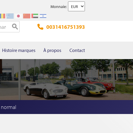
Monnaie:
0031416751393
Histoire marques
À propos
Contact
 normal