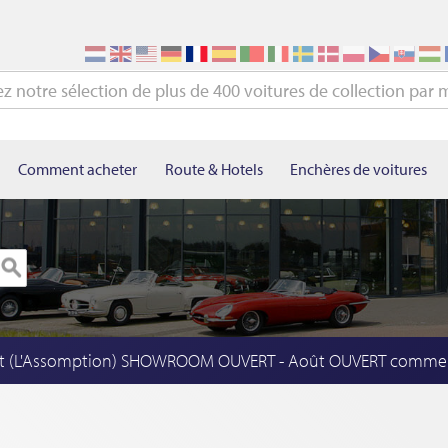
Comment acheter
Route & Hotels
Enchères de voitures
t (L'Assomption) SHOWROOM OUVERT - Août OUVERT comme