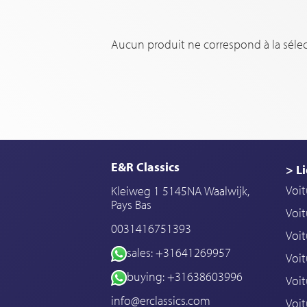
Aucun produit ne correspond à la sélec
E&R Classics
> Li
Voit
Kleiweg 1 5145NA Waalwijk,
Pays Bas
Voit
0031416751393
Voit
sales: +31641269957
Voit
buying: +31638603996
Voit
info@erclassics.com
Voi