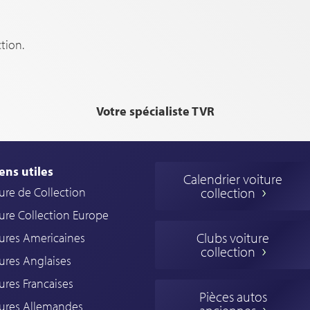
tion.
Votre spécialiste TVR
ens utiles
Calendrier voiture
ure de Collection
collection
ure Collection Europe
Clubs voiture
ures Americaines
collection
ures Anglaises
ures Francaises
Pièces autos
tures Allemandes