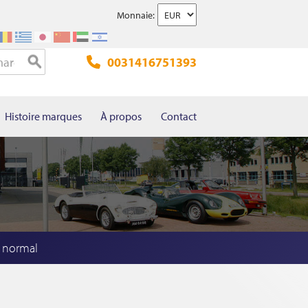
Monnaie:
0031416751393
Histoire marques
À propos
Contact
 normal