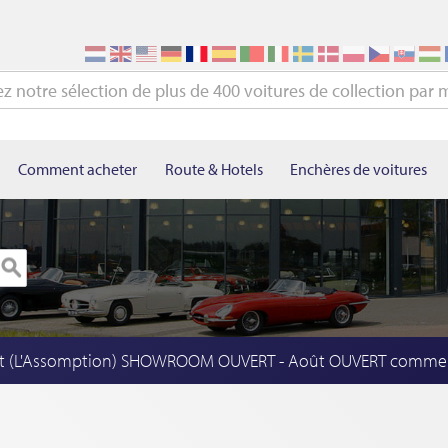
Comment acheter
Route & Hotels
Enchères de voitures
t (L'Assomption) SHOWROOM OUVERT - Août OUVERT comme