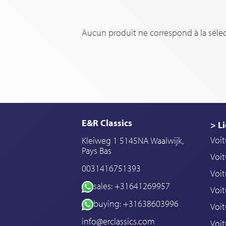
Aucun produit ne correspond à la sélec
E&R Classics
> Li
Voit
Kleiweg 1 5145NA Waalwijk,
Pays Bas
Voit
0031416751393
Voit
sales: +31641269957
Voit
buying: +31638603996
Voit
info@erclassics.com
Voi