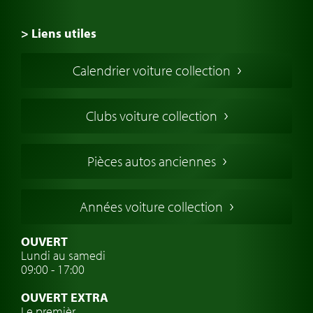
> Liens utiles
Voiture de Collection
Calendrier voiture collection
Voiture Collection Europe
Voitures Americaines
Clubs voiture collection
Voitures Anglaises
Voitures Francaises
Pièces autos anciennes
Voitures Allemandes
Voitures Italiennes
Années voiture collection
Voitures Suédoises
Assurance voiture de collection
OUVERT
Lundi au samedi
Clubs de voitures classiques
09:00 - 17:00
Voyage en voiture classique
OUVERT EXTRA
Atelier de voitures anciennes
Le premièr