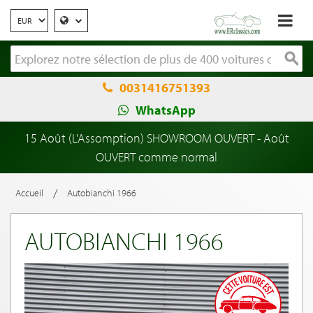
0031416751393
WhatsApp
15 Août (L'Assomption) SHOWROOM OUVERT - Août
OUVERT comme normal
/
Accueil
Autobianchi 1966
AUTOBIANCHI 1966