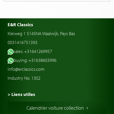
E&R Classics
Kleiweg 1 5145NA Waalwijk, Pays Bas
0031416751393
sales: +31641269957
buying: +31638603996
info@erclassics.com
Industry No. 1302
> Liens utiles
Voiture de Collection
Calendrier voiture collection
Voiture Collection Europe