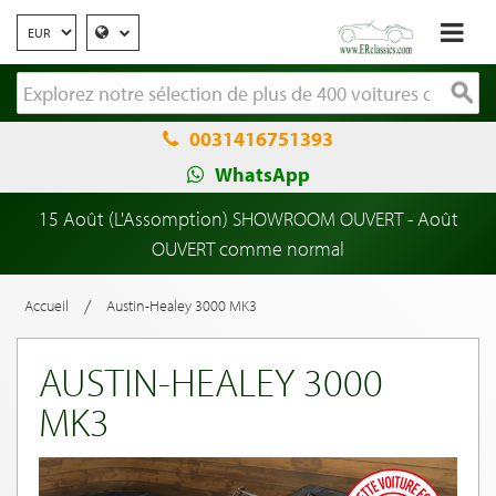
0031416751393
WhatsApp
15 Août (L'Assomption) SHOWROOM OUVERT - Août
OUVERT comme normal
/
Accueil
Austin-Healey 3000 MK3
AUSTIN-HEALEY 3000
MK3