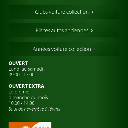
Voitures Americaines
Clubs voiture collection
Voitures Anglaises
Voitures Francaises
Pièces autos anciennes
Voitures Allemandes
Voitures Italiennes
Années voiture collection
Voitures Suédoises
Assurance voiture de collection
OUVERT
Lundi au samedi
Clubs de voitures classiques
09:00 - 17:00
Voyage en voiture classique
OUVERT EXTRA
Atelier de voitures anciennes
Le premièr
dimanche du mois
Montres de marque de voiture
10.00 - 14.00
Sauf de novembre à février