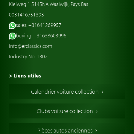
Kleiweg 1 5145NA Waalwijk, Pays Bas
0031416751393
sales: +31641269957
buying: +31638603996
info@erclassics.com
Industry No. 1302
> Liens utiles
Voiture de Collection
Calendrier voiture collection
Voiture Collection Europe
Voitures Americaines
Clubs voiture collection
Voitures Anglaises
Voitures Francaises
Pièces autos anciennes
Voitures Allemandes