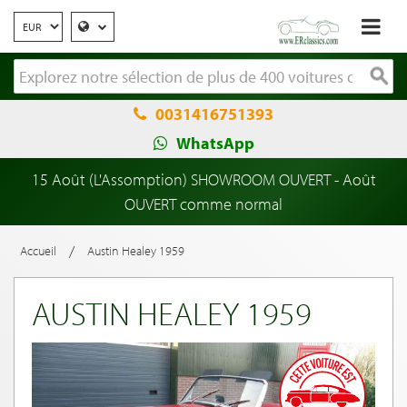
0031416751393
WhatsApp
15 Août (L'Assomption) SHOWROOM OUVERT - Août
OUVERT comme normal
/
Accueil
Austin Healey 1959
AUSTIN HEALEY 1959