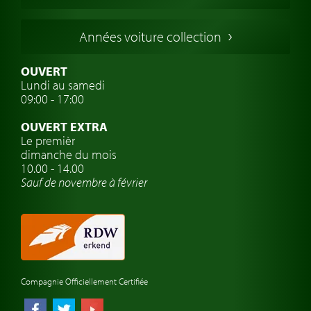
Voitures Italiennes
Années voiture collection
Voitures Suédoises
Assurance voiture de collection
OUVERT
Lundi au samedi
Clubs de voitures classiques
09:00 - 17:00
Voyage en voiture classique
OUVERT EXTRA
Atelier de voitures anciennes
Le premièr
dimanche du mois
Montres de marque de voiture
10.00 - 14.00
Sauf de novembre à février
Compagnie Officiellement Certifiée