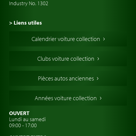
Industry No. 1302
> Liens utiles
Voiture de Collection
Calendrier voiture collection
Voiture Collection Europe
Voitures Americaines
Clubs voiture collection
Voitures Anglaises
Voitures Francaises
Pièces autos anciennes
Voitures Allemandes
Voitures Italiennes
Années voiture collection
Voitures Suédoises
Assurance voiture de collection
OUVERT
Lundi au samedi
Clubs de voitures classiques
09:00 - 17:00
Voyage en voiture classique