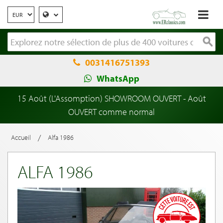
0031416751393
WhatsApp
15 Août (L'Assomption) SHOWROOM OUVERT - Août
OUVERT comme normal
/
Accueil
Alfa 1986
ALFA 1986