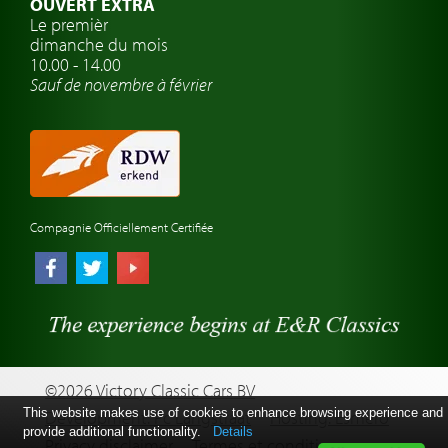
OUVERT EXTRA
Atelier de voitures anciennes
Le premièr
dimanche du mois
Montres de marque de voiture
10.00 - 14.00
Sauf de novembre à février
Compagnie Officiellement Certifiée
©2026 Victory Classic Cars BV
This website makes use of cookies to enhance browsing experience and
Development: Pc Langstraat
Hosting: Esmero
provide additional functionality.
Details
Privacy disclaimer
Termes et conditions