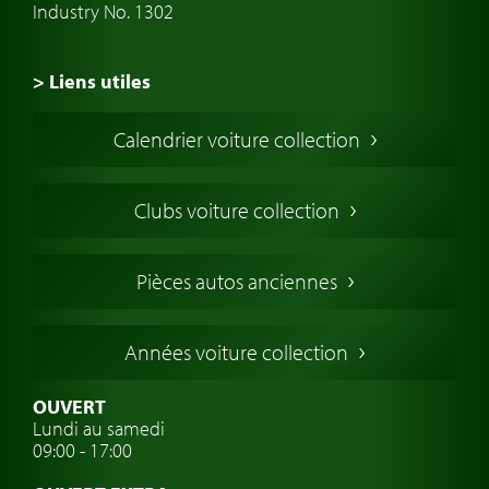
Industry No. 1302
> Liens utiles
Voiture de Collection
Calendrier voiture collection
Voiture Collection Europe
Voitures Americaines
Clubs voiture collection
Voitures Anglaises
Voitures Francaises
Pièces autos anciennes
Voitures Allemandes
Voitures Italiennes
Années voiture collection
Voitures Suédoises
Assurance voiture de collection
OUVERT
Lundi au samedi
Clubs de voitures classiques
09:00 - 17:00
Voyage en voiture classique