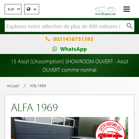
0031416751393
WhatsApp
15 Août (L'Assomption) SHOWROOM OUVERT - Août
OUVERT comme normal
/
Accueil
Alfa 1969
ALFA 1969