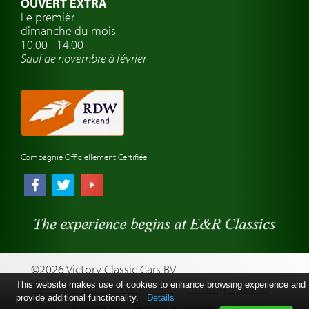
OUVERT EXTRA
Atelier de voitures anciennes
Le premièr
dimanche du mois
Montres de marque de voiture
10.00 - 14.00
Sauf de novembre à février
Compagnie Officiellement Certifiée
©2026 Victory Classic Cars BV
This website makes use of cookies to enhance browsing experience and
Development: Pc Langstraat
Hosting: Esmero
provide additional functionality.
Details
Privacy disclaimer
Termes et conditions